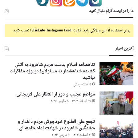
ما را در اینستاگرام دنبال کنید
برای استفاده از این ویژگی باید افزونه
TieLabs Instagram Feed
را نصب کنید
آخرین اخبار
تفاهمنامه اسلام بدست مردم شاهرود به آتش
کشیده شد/هشدار به مسئولان! دریوزه مذاکرات
نباشید
3 هفته پیش
مواضع عجیب و دور از انتظار علی لاریجانی
۱۷ اسفند ۱۴۰۴ - ۸ مارس ۲۰۲۶
تجمع علی الطلوع خودجوش مردم داغدار و
خشمگین شاهرود در شهادت امام خامنه ای
۱۰ اسفند ۱۴۰۴ - ۱ مارس ۲۰۲۶