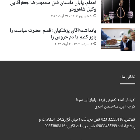
اعدام، پایان داستان قتل محمودرضا جعفرآقایی
وکیل شاهرودی
۱۰ شهریور ۱۴۰۳ - ۳۱ اوت ۲۰۲۴
یادداشت/آقای پزشکیان! قسم حضرت عباست را
باور کنیم یا دم خروس را
۱۳ مرداد ۱۴۰۳ - ۳ اوت ۲۰۲۴
نشانی ما:
خیابان امام خمینی (ره) . بلوار ابن سینا
کوچه اول. ساختمان آجری
تلفکس: 32220116-023 تلفن دریافت اخبار، گزارشات، انتقادات و
پیشنهادات: 09033455399 تلفن دریافت آگهی: 09353868116