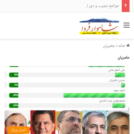
مواضع عجیب و دور از انتظار علی لاریجانی
منو
خانه
»
عامریان
عامریان
اخبار ویژه