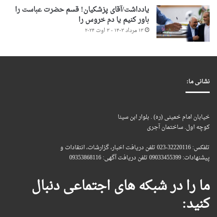
یادداشت/آقای پزشکیان! قسم حضرت عباست را
باور کنیم یا دم خروس را
۱۳ مرداد ۱۴۰۳ - ۳ اوت ۲۰۲۴
نشانی ما:
خیابان امام خمینی (ره) . بلوار ابن سینا
کوچه اول. ساختمان آجری
تلفکس: 32220116-023 تلفن دریافت اخبار، گزارشات، انتقادات و
پیشنهادات: 09033455399 تلفن دریافت آگهی: 09353868116
ما را در شبکه های اجتماعی دنبال
کنید: