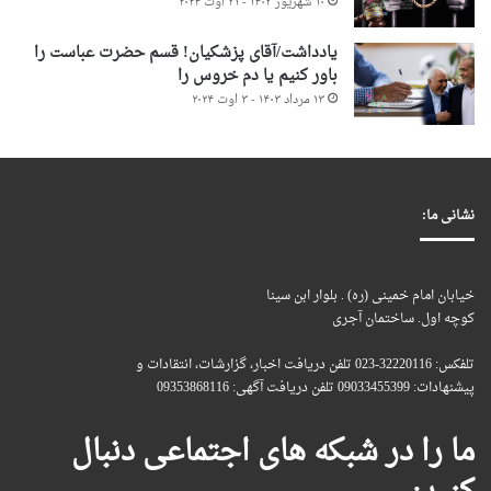
۱۰ شهریور ۱۴۰۳ - ۳۱ اوت ۲۰۲۴
یادداشت/آقای پزشکیان! قسم حضرت عباست را
باور کنیم یا دم خروس را
۱۳ مرداد ۱۴۰۳ - ۳ اوت ۲۰۲۴
نشانی ما:
خیابان امام خمینی (ره) . بلوار ابن سینا
کوچه اول. ساختمان آجری
تلفکس: 32220116-023 تلفن دریافت اخبار، گزارشات، انتقادات و
پیشنهادات: 09033455399 تلفن دریافت آگهی: 09353868116
ما را در شبکه های اجتماعی دنبال