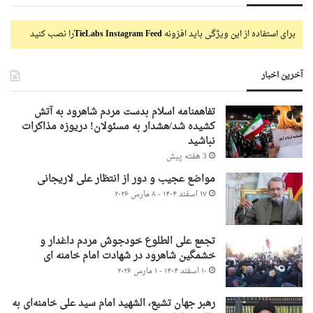
برای استفاده از این ویژگی باید افزونه
TieLabs Instagram Feed
را نصب کنید
آخرین اخبار
تفاهمنامه اسلام بدست مردم شاهرود به آتش
کشیده شد/هشدار به مسئولان! دریوزه مذاکرات
نباشید
3 هفته پیش
مواضع عجیب و دور از انتظار علی لاریجانی
۱۷ اسفند ۱۴۰۴ - ۸ مارس ۲۰۲۶
تجمع علی الطلوع خودجوش مردم داغدار و
خشمگین شاهرود در شهادت امام خامنه ای
۱۰ اسفند ۱۴۰۴ - ۱ مارس ۲۰۲۶
رهبر جهان تشیع، الشهید امام سید علی خامنه‌ای به