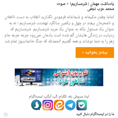
یادداشت مهمان | شرمساریم! + صوت
محمد عرب نجفی
اماما چقدر حکیمانه و شجاعانه فرمودی نگذارید انقلاب به دست نااهلان
و نامحرمان بیفتد در چهل و یکمین سالگرد نهضتت شرمساریم ؛ نه به
عنوان یک مسئول بلکه به عنوان یک مرید شرمساریم. شرمساریم که
ردپایت در زندگی هایشان گم شده است یادمان نمی‌رود جرعه جرعه جام
زهر را به شما نوشاند و همه گفتیم الحمدلله که جنگ خانمانسوز تمام شد
بیشتر بخوانید »
ایتا، سروش، بله، تلگرام، گپ، آیگپ، اینستاگرام
ما را در اینستاگرام دنبال کنید