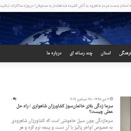
یب و دور از انتظار علی لاریجانی
رهنگی
استان
چند رسانه ای
درباره ما
۷ دی ۱۳۹۸ - ۲۸ دسامبر ۲۰۱۹
۰
سرما زدگی بلای خانمان‌سوز کشاورزان شاهواری / راه حل
عملی چیست؟
سرمازدگی چون سیل خاموشی است که کشاورزان شاهرودی
به خصوص اواخر پائیز با آن دست و پنجه نرم کره و هر