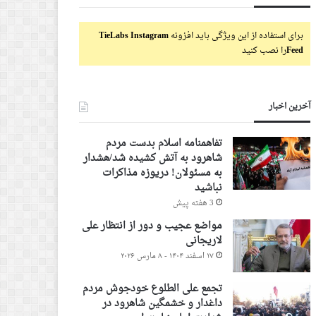
برای استفاده از این ویژگی باید افزونه
TieLabs Instagram
Feed
را نصب کنید
آخرین اخبار
تفاهمنامه اسلام بدست مردم
شاهرود به آتش کشیده شد/هشدار
به مسئولان! دریوزه مذاکرات
نباشید
3 هفته پیش
مواضع عجیب و دور از انتظار علی
لاریجانی
۱۷ اسفند ۱۴۰۴ - ۸ مارس ۲۰۲۶
تجمع علی الطلوع خودجوش مردم
داغدار و خشمگین شاهرود در