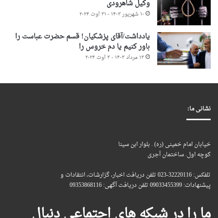
وکیل شاهرودی
۱۰ شهریور ۱۴۰۳ - ۳۱ اوت ۲۰۲۴
یادداشت/آقای پزشکیان! قسم حضرت عباست را
باور کنیم یا دم خروس را
۱۳ مرداد ۱۴۰۳ - ۳ اوت ۲۰۲۴
نشانی ما:
خیابان امام خمینی (ره) . بلوار ابن سینا
کوچه اول. ساختمان آجری
تلفکس: 32220116-023 تلفن دریافت اخبار، گزارشات، انتقادات و
پیشنهادات: 09033455399 تلفن دریافت آگهی: 09353868116
ما را در شبکه های اجتماعی دنبال