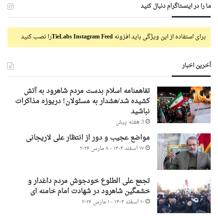
ما را در اینستاگرام دنبال کنید
برای استفاده از این ویژگی باید افزونه
TieLabs Instagram Feed
را نصب کنید
آخرین اخبار
تفاهمنامه اسلام بدست مردم شاهرود به آتش
کشیده شد/هشدار به مسئولان! دریوزه مذاکرات
نباشید
3 هفته پیش
مواضع عجیب و دور از انتظار علی لاریجانی
۱۷ اسفند ۱۴۰۴ - ۸ مارس ۲۰۲۶
تجمع علی الطلوع خودجوش مردم داغدار و
خشمگین شاهرود در شهادت امام خامنه ای
۱۰ اسفند ۱۴۰۴ - ۱ مارس ۲۰۲۶