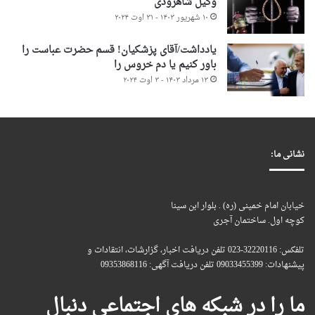
وکیل شاهرودی
۱۰ شهریور ۱۴۰۳ - ۳۱ اوت ۲۰۲۴
یادداشت/آقای پزشکیان! قسم حضرت عباست را
باور کنیم یا دم خروس را
۱۳ مرداد ۱۴۰۳ - ۳ اوت ۲۰۲۴
نشانی ما:
خیابان امام خمینی (ره) . بلوار ابن سینا
کوچه اول. ساختمان آجری
تلفکس: 32220116-023 تلفن دریافت اخبار، گزارشات، انتقادات و
پیشنهادات: 09033455399 تلفن دریافت آگهی: 09353868116
ما را در شبکه های اجتماعی دنبال