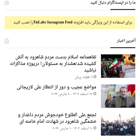
ما را در اینستاگرام دنبال کنید
برای استفاده از این ویژگی باید افزونه
TieLabs Instagram Feed
را نصب کنید
آخرین اخبار
تفاهمنامه اسلام بدست مردم شاهرود به آتش
کشیده شد/هشدار به مسئولان! دریوزه مذاکرات
نباشید
3 هفته پیش
مواضع عجیب و دور از انتظار علی لاریجانی
۱۷ اسفند ۱۴۰۴ - ۸ مارس ۲۰۲۶
تجمع علی الطلوع خودجوش مردم داغدار و
خشمگین شاهرود در شهادت امام خامنه ای
۱۰ اسفند ۱۴۰۴ - ۱ مارس ۲۰۲۶