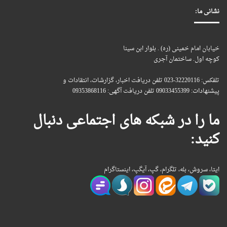
نشانی ما:
خیابان امام خمینی (ره) . بلوار ابن سینا
کوچه اول. ساختمان آجری
تلفکس: 32220116-023 تلفن دریافت اخبار، گزارشات، انتقادات و
پیشنهادات: 09033455399 تلفن دریافت آگهی: 09353868116
ما را در شبکه های اجتماعی دنبال
کنید:
ایتا، سروش، بله، تلگرام، گپ، آیگپ، اینستاگرام