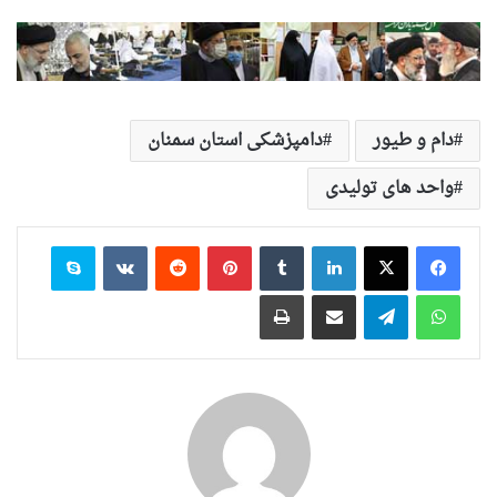
دام و طیور
دامپزشکی استان سمنان
واحد های تولیدی
لینکدین
‫تامبلر
‫پین‌ترست
‫رددیت
‫VKontakte
اسکایپ
واتس آپ
تلگرام
اشتراک گذاری از طریق ایمیل
چاپ