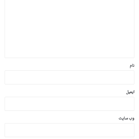
ی
د
گ
ا
ه
*
نام
ایمیل
وب‌ سایت