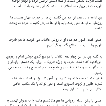
گفتند آمریکا دشمن نیست و شما دشمن تراشی کرده و توهم توطئه
دارید، که در چهار دهه انقلاب ثابت شد که این نظریه باطلی است.
وی ادامه داد : عده ای هم می گفتند آن ها ابر قدرت جهان هستند ما
زورمان به آن ها نمی رسد،باید با آن ها سازش کنیم تا مردم به زحمت
نیافتند.
امینی گفت:اکنون هم عده ای با روش خائنانه می گویند ما هم قدرت
داریم ولی باید سر منافع گفت و گو کنیم.
به گفته وی در این چهار دهه انقلاب با موضع گیری روشن امام و رهبری
دریافتیم که دشمنی غرب به ویژه آمریکا با ایران یک دشمنی پایدار و
ماندگار است و ما ۲ خط موازی باهم هستیم که هیچ وقت به هم نمی
رسیم.
خطیب نماز جمعه شاهرود تاکید کرد:آمریکا غرق در فساد و فحشا ،
قدرت طلبی و ثروت اندوزی است و نمی تواند با یک مکتب حامی
مظلومان عالم به توافق برسد.
امینی با بیان اینکه اروپایی ها هم مکانیسم ماشه را به عنوان تهدید به