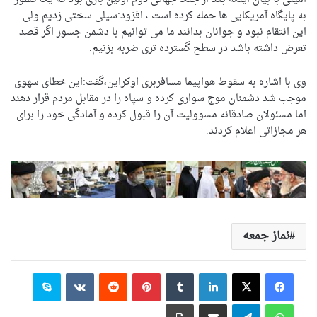
به پایگاه آمریکایی ها حمله کرده است ، افزود:سیلی سختی زدیم ولی
این انتقام نبود و جوانان بدانند ما می توانیم با دشمن جسور اگر قصد
تعرض داشته باشد در سطح گسترده تری ضربه بزنیم.
وی با اشاره به سقوط هواپیما مسافربری اوکراین،گفت:این خطای سهوی
موجب شد دشمنان موج سواری کرده و سپاه را در مقابل مردم قرار دهند
اما مسئولان صادقانه مسوولیت آن را قبول کرده و آمادگی خود را برای
هر مجازاتی اعلام کردند.
نماز جمعه
لینکدین
‫تامبلر
‫پین‌ترست
‫رددیت
‫VKontakte
اسکایپ
واتس آپ
تلگرام
اشتراک گذاری از طریق ایمیل
چاپ