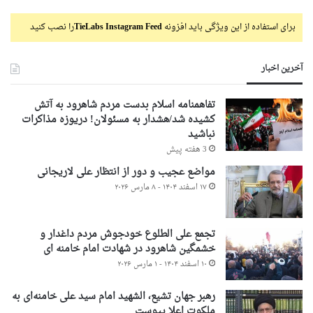
برای استفاده از این ویژگی باید افزونه
TieLabs Instagram Feed
را نصب کنید
آخرین اخبار
تفاهمنامه اسلام بدست مردم شاهرود به آتش
کشیده شد/هشدار به مسئولان! دریوزه مذاکرات
نباشید
3 هفته پیش
مواضع عجیب و دور از انتظار علی لاریجانی
۱۷ اسفند ۱۴۰۴ - ۸ مارس ۲۰۲۶
تجمع علی الطلوع خودجوش مردم داغدار و
خشمگین شاهرود در شهادت امام خامنه ای
۱۰ اسفند ۱۴۰۴ - ۱ مارس ۲۰۲۶
رهبر جهان تشیع، الشهید امام سید علی خامنه‌ای به
ملکوت اعلا پیوست