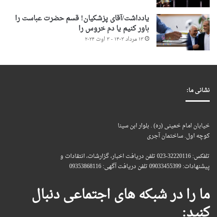
یادداشت/آقای پزشکیان! قسم حضرت عباست را
باور کنیم یا دم خروس را
۱۳ مرداد ۱۴۰۳ - ۳ اوت ۲۰۲۴
نشانی ما:
خیابان امام خمینی (ره) . بلوار ابن سینا
کوچه اول. ساختمان آجری
تلفکس: 32220116-023 تلفن دریافت اخبار، گزارشات، انتقادات و
پیشنهادات: 09033455399 تلفن دریافت آگهی: 09353868116
ما را در شبکه های اجتماعی دنبال
کنید: