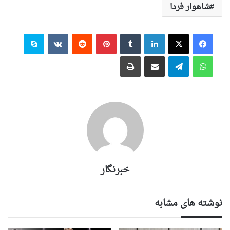
شاهوار فردا
لینکدین
‫تامبلر
‫پین‌ترست
‫رددیت
‫VKontakte
اسکایپ
واتس آپ
تلگرام
اشتراک گذاری از طریق ایمیل
چاپ
خبرنگار
نوشته های مشابه