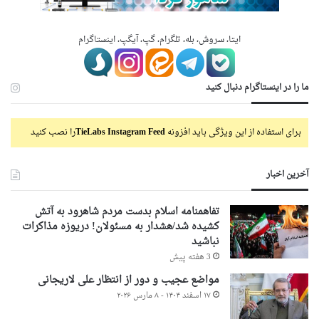
ایتا، سروش، بله، تلگرام، گپ، آیگپ، اینستاگرام
ما را در اینستاگرام دنبال کنید
برای استفاده از این ویژگی باید افزونه
TieLabs Instagram Feed
را نصب کنید
آخرین اخبار
تفاهمنامه اسلام بدست مردم شاهرود به آتش
کشیده شد/هشدار به مسئولان! دریوزه مذاکرات
نباشید
3 هفته پیش
مواضع عجیب و دور از انتظار علی لاریجانی
۱۷ اسفند ۱۴۰۴ - ۸ مارس ۲۰۲۶