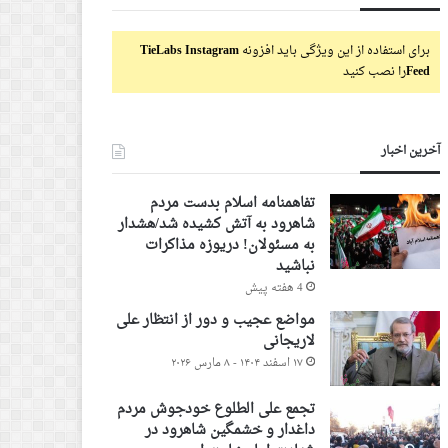
برای استفاده از این ویژگی باید افزونه
TieLabs Instagram
Feed
را نصب کنید
آخرین اخبار
تفاهمنامه اسلام بدست مردم
شاهرود به آتش کشیده شد/هشدار
به مسئولان! دریوزه مذاکرات
نباشید
4 هفته پیش
مواضع عجیب و دور از انتظار علی
لاریجانی
۱۷ اسفند ۱۴۰۴ - ۸ مارس ۲۰۲۶
تجمع علی الطلوع خودجوش مردم
داغدار و خشمگین شاهرود در