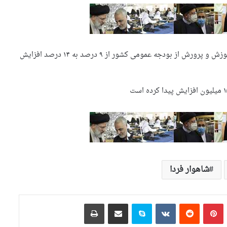
به گزارش شاهوار فردا، سخنگوی دولت‌:سهم منابع مالی آموزش و پرورش از بودجه عمومی کشور از ۹ درصد به ۱۴ درصد افزایش
شاهوار فردا
تامبلر
‫پین‌ترست
‫رددیت
‫VKontakte
اسکایپ
اشتراک گذاری از طریق ایمیل
چاپ