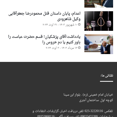
اعدام، پایان داستان قتل محمودرضا جعفرآقایی
وکیل شاهرودی
۱۰ شهریور ۱۴۰۳ - ۳۱ اوت ۲۰۲۴
یادداشت/آقای پزشکیان! قسم حضرت عباست را
باور کنیم یا دم خروس را
۱۳ مرداد ۱۴۰۳ - ۳ اوت ۲۰۲۴
نشانی ما:
خیابان امام خمینی (ره) . بلوار ابن سینا
کوچه اول. ساختمان آجری
تلفکس: 32220116-023 تلفن دریافت اخبار، گزارشات، انتقادات و
پیشنهادات: 09033455399 تلفن دریافت آگهی: 09353868116