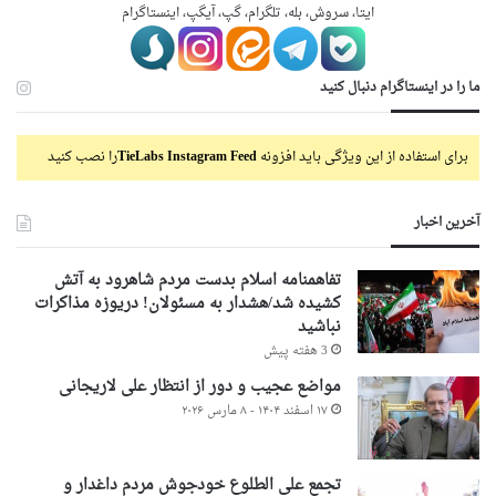
ایتا، سروش، بله، تلگرام، گپ، آیگپ، اینستاگرام
ما را در اینستاگرام دنبال کنید
برای استفاده از این ویژگی باید افزونه
TieLabs Instagram Feed
را نصب کنید
آخرین اخبار
تفاهمنامه اسلام بدست مردم شاهرود به آتش
کشیده شد/هشدار به مسئولان! دریوزه مذاکرات
نباشید
3 هفته پیش
مواضع عجیب و دور از انتظار علی لاریجانی
۱۷ اسفند ۱۴۰۴ - ۸ مارس ۲۰۲۶
تجمع علی الطلوع خودجوش مردم داغدار و