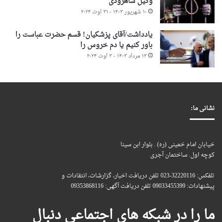
وکیل شاهرودی
۱۰ شهریور ۱۴۰۳ - ۳۱ اوت ۲۰۲۴
یادداشت/آقای پزشکیان! قسم حضرت عباست را
باور کنیم یا دم خروس را
۱۳ مرداد ۱۴۰۳ - ۳ اوت ۲۰۲۴
نشانی ما:
خیابان امام خمینی (ره) . بلوار ابن سینا
کوچه اول. ساختمان آجری
تلفکس: 32220116-023 تلفن دریافت اخبار، گزارشات، انتقادات و
پیشنهادات: 09033455399 تلفن دریافت آگهی: 09353868116
ما را در شبکه های اجتماعی دنبال