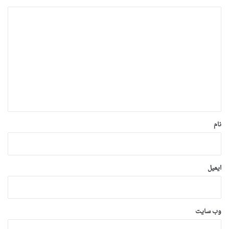
د
ی
د
گ
ا
ه
*
نام
ایمیل
وب‌ سایت