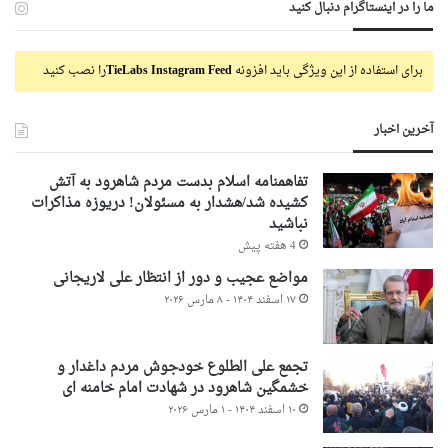
ما را در اینستاگرام دنبال کنید
برای استفاده از این ویژگی باید افزونه
TieLabs Instagram Feed
را نصب کنید
آخرین اخبار
تفاهمنامه اسلام بدست مردم شاهرود به آتش
کشیده شد/هشدار به مسئولان! دریوزه مذاکرات
نباشید
4 هفته پیش
مواضع عجیب و دور از انتظار علی لاریجانی
۱۷ اسفند ۱۴۰۴ - ۸ مارس ۲۰۲۶
تجمع علی الطلوع خودجوش مردم داغدار و
خشمگین شاهرود در شهادت امام خامنه ای
۱۰ اسفند ۱۴۰۴ - ۱ مارس ۲۰۲۶