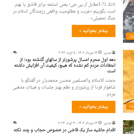
تانک T-72مقابل آر.پی.جی؛ یعنی اسلحه برابر قاشق یا بهتر
است بگوییم «غربت و مظلومیت واقعی رزمندگان اسلام در
جنگ تحمیلی»…
بیشتر بخوانید »
ار
مدیر
۱۴ مرداد ۱۴۰۲ - ۵ اوت ۲۰۲۳
۰
دهه اول محرم امسال پرشورتر از سالهای گذشته بود/ از
اعتقادات مردم کم نشده که هیچ، کیفیت آن افزایش داشته
است
حجت الاسلام والمسلمین محسن محمدیان در گفتگو با
شاهوار فردا از پرشورتر و نظم بهتر جلسات و هیئات مذهبی
مردم…
بیشتر بخوانید »
یژه
مدیر
۱۳ مرداد ۱۴۰۲ - ۴ اوت ۲۰۲۳
۰
اقدام حاشیه ساز یک قاضی در خصوص حجاب و چند نکته