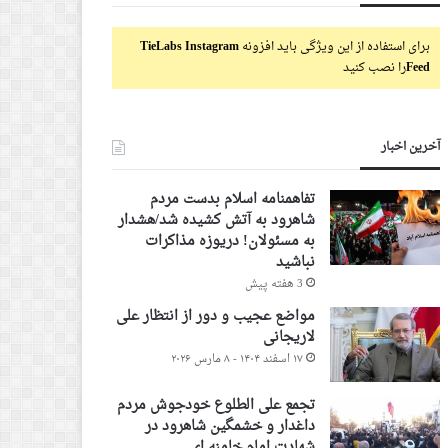
برای استفاده از این ویژگی باید افزونه
TieLabs Instagram
Feed
را نصب کنید
آخرین اخبار
۳۰ خرداد ۱۴۰۴ - ۲۰ ژوئن ۲۰۲۵
 دولت دائما پالس ذلت می فرستد!/ ترامپ: برای
پیام شاهرود به 
تفاهمنامه اسلام بدست مردم
ره با ایران عجله‌ای ندارم
ذلت نمی پذیریم
شاهرود به آتش کشیده شد/هشدار
به مسئولان! دریوزه مذاکرات
نباشید
3 هفته پیش
مواضع عجیب و دور از انتظار علی
لاریجانی
۲۹ خرداد ۱۴۰۴ - ۱۹ ژوئن ۲۰۲۵
۱۷ اسفند ۱۴۰۴ - ۸ مارس ۲۰۲۶
چی و پزشکیان و بازهم
فرمانده سپاه شاهرود: بیش از ۱۰۰۰
دیپلماسی ذلت و التماس!!!&#۸۲۳۰;/
نفر از بسیجیان شاهرودی، محسوس
تجمع علی الطلوع خودجوش مردم
ی؟
و نامحسوس اوضاع را زیر نظر دارند
داغدار و خشمگین شاهرود در
شهادت امام خامنه ای