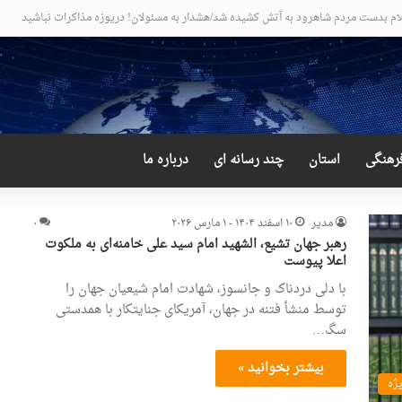
 دور از انتظار علی لاریجانی
رهنگی
استان
چند رسانه ای
درباره ما
مدیر
۱۰ اسفند ۱۴۰۴ - ۱ مارس ۲۰۲۶
۰
رهبر جهان تشیع، الشهید امام سید علی خامنه‌ای به ملکوت
اعلا پیوست
با دلی دردناک و جانسوز، شهادت امام شیعیان جهان را
توسط منشأ فتنه در جهان، آمریکای جنایتکار با همدستی
سگ…
بیشتر بخوانید »
یژه